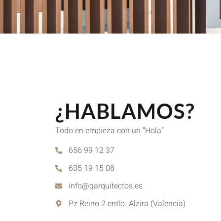
¿HABLAMOS?
Todo en empieza con un “Hola”
656 99 12 37
635 19 15 08
info@qarquitectos.es
Pz Reino 2 entlo. Alzira (Valencia)